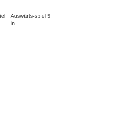
iel
Auswärts-spiel 5
.
in…………..