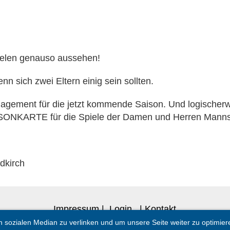
pielen genauso aussehen!
n sich zwei Eltern einig sein sollten.
agement für die jetzt kommende Saison. Und logischer
 SAISONKARTE für die Spiele der Damen und Herren Manns
dkirch
Impressum
|
Login
|
Kontakt
sozialen Median zu verlinken und um unsere Seite weiter zu optimieren.