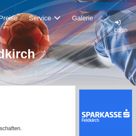
Preise
Service
Galerie
Login
dkirch
schaften.