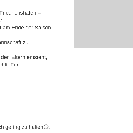
Friedrichshafen –
r
st am Ende der Saison
annschaft zu
en Eltern entsteht,
hlt. Für
h gering zu halten😊,