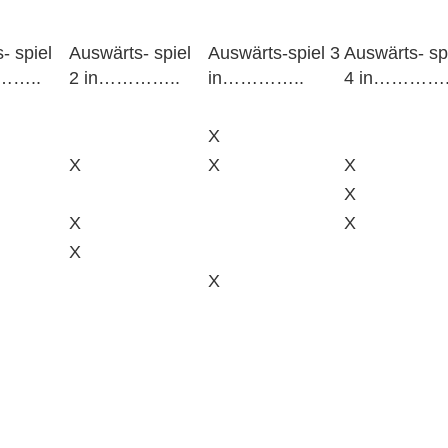
- spiel
Auswärts- spiel
Auswärts-spiel 3
Auswärts- sp
……..
2 in…………..
in…………..
4 in………….
X
X
X
X
X
X
X
X
X