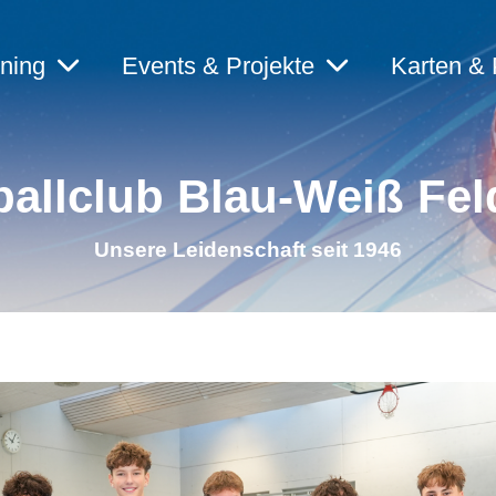
ining
Events & Projekte
Karten & 
allclub Blau-Weiß Fel
Unsere Leidenschaft seit 1946