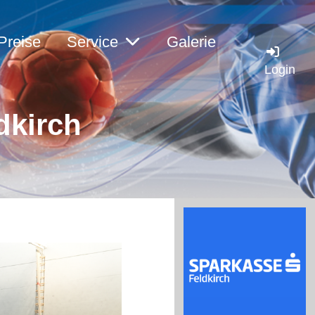
Preise
Service
Galerie
Login
dkirch