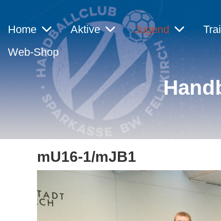
Home
Aktive
Jugend
Tra
Web-Shop
Handb
mU16-1/mJB1