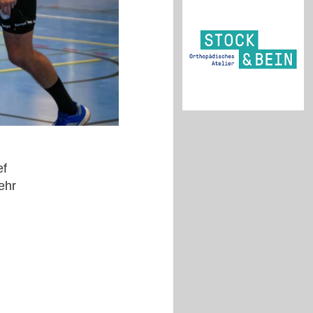
ef
ehr