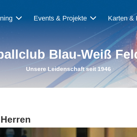
ining
Events & Projekte
Karten & 
allclub Blau-Weiß Fel
Unsere Leidenschaft seit 1946
 Herren