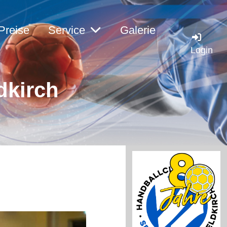
Preise
Service
Galerie
Login
dkirc
h