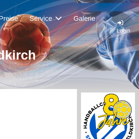
Preise
Service
Galerie
Login
dkirc
h