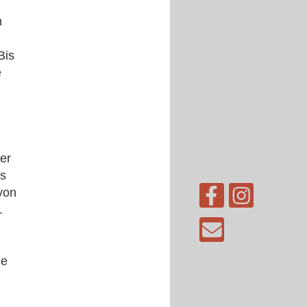
n
Bis
e
er
rs
von
.
ie
,