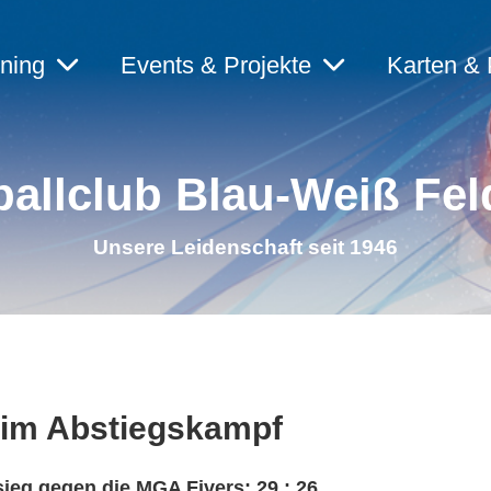
ining
Events & Projekte
Karten & 
allclub Blau-Weiß Fel
Unsere Leidenschaft seit 1946
 im Abstiegskampf
sieg gegen die MGA Fivers: 29 : 26