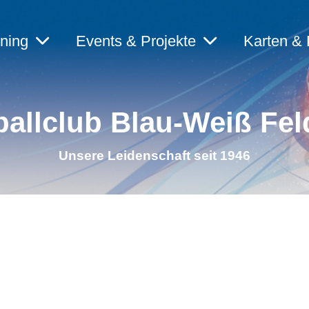
ining
Events & Projekte
Karten & 
allclub Blau-Weiß Fel
Unsere Leidenschaft seit 1946