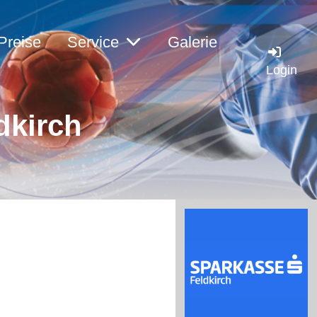
Preise
Service
Galerie
Login
dkirch