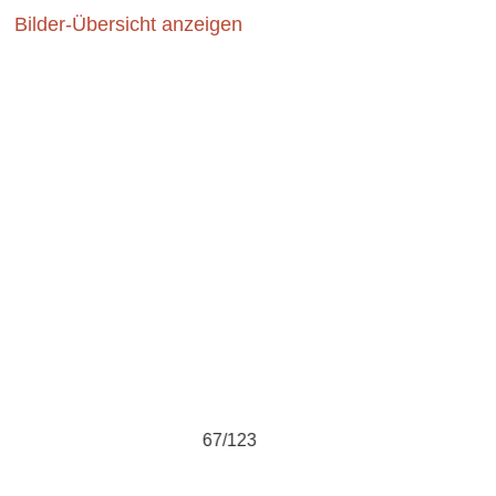
Bilder-Übersicht anzeigen
65/123
6