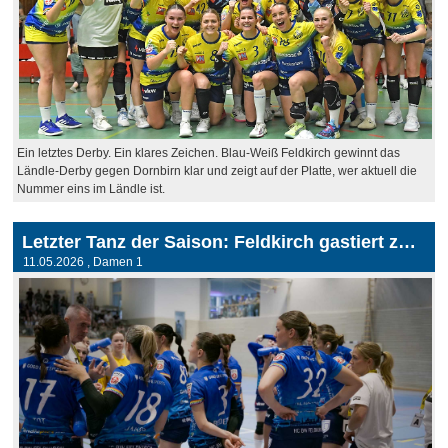
Ein letztes Derby. Ein klares Zeichen. Blau-Weiß Feldkirch gewinnt das
Ländle-Derby gegen Dornbirn klar und zeigt auf der Platte, wer aktuell die
Nummer eins im Ländle ist.
Letzter Tanz der Saison: Feldkirch gastiert zum Saisonabschluss in Tulln
11.05.2026
, Damen 1