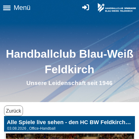
Menü
Handballclub Blau-Weiß
Feldkirc
h
Unsere Leidenschaft seit 1946
Zurück
Alle Spiele live sehen - den HC BW Feldkirch unterstützen!
03.08.2026
, Office-Handball