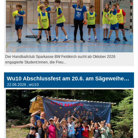
Der Handballclub Sparkasse BW Feldkirch sucht ab Oktober 2026
engagierte Student:innen, die Freu...
Wu10 Abschlussfest am 20.6. am Sägeweiher in Nendeln (FL)
22.06.2026
, wU10