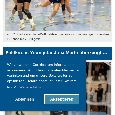
Der HC Sparkasse Blau-Weiß Feldkirch musste sich im gestrigen Spiel den
BT Füchse mit 25:33 gesc...
Feldkirchs Youngstar Julia Marte überzeugt mit nur 17 Jahren in der 1. Bundesliga
20.03.2026
, Jakob Marina
Wir verwenden Cookies, um Informationen
aus unseren Auftritten in sozialen Median zu
verlinken und um unsere Seite weiter zu
optimieren. Details findet ihr unter "Weitere
Infos".
Weitere Infos
Ablehnen
Akzeptieren