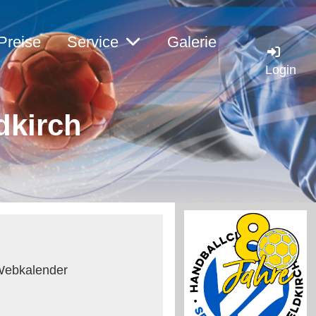
Preise
Service
Galerie
Login
dkirc
h
 Webkalender