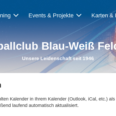
ining
Events & Projekte
Karten & 
allclub Blau-Weiß Fel
Unsere Leidenschaft seit 1946
n
lten Kalender in Ihrem Kalender (Outlook, iCal, etc.) a
end laufend automatisch aktualisiert.