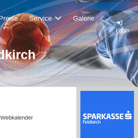
Preise
Service
Galerie
Login
dkirch
ls Webkalender